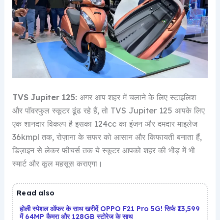
TVS Jupiter 125:
अगर आप शहर में चलाने के लिए स्टाइलिश
और पॉवरफुल स्कूटर ढूंढ रहे हैं, तो TVS Jupiter 125 आपके लिए
एक शानदार विकल्प है इसका 124cc का इंजन और दमदार माइलेज
36kmpl तक, रोज़ाना के सफर को आसान और किफायती बनाता हैं,
डिज़ाइन से लेकर फीचर्स तक ये स्कूटर आपको शहर की भीड़ में भी
स्मार्ट और कूल महसूस कराएगा।
Read also
होली स्पेशल ऑफर के साथ खरीदें OPPO F21 Pro 5G! सिर्फ ₹13,599
में 64MP कैमरा और 128GB स्टोरेज के साथ